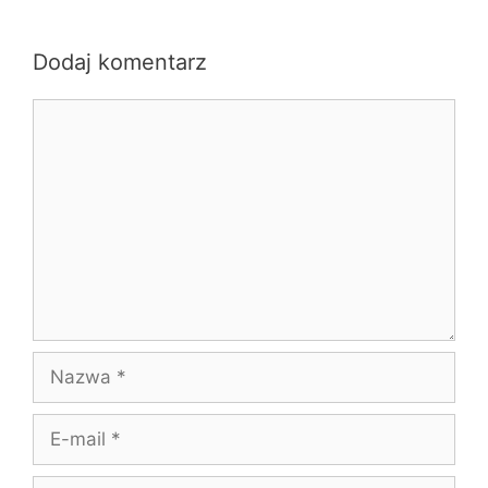
Dodaj komentarz
Komentarz
Nazwa
E-
mail
Witryna