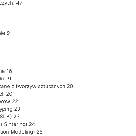
czych, 47
le 9
na 16
lu 19
zane z tworzyw sztucznych 20
li 20
ewów 22
typing 23
(SLA) 23
r Sintering) 24
ion Modeling) 25