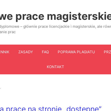
e prace magisterskie 
yplomowe – głównie prace licencjackie i magisterskie, ale równi
anie prac
ENNIK
ZASADY
FAQ
POPRAWA PLAGIATU
PRZ
KONTAKT
y
ą pracę na stronie „dostępne”