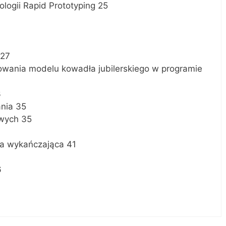
ologii Rapid Prototyping 25
 27
towania modelu kowadła jubilerskiego w programie
3
ania 35
owych 35
ka wykańczająca 41
6