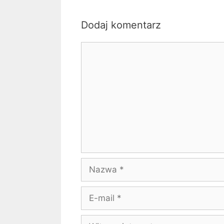
Dodaj komentarz
Komentarz
Nazwa
E-
mail
Witryna