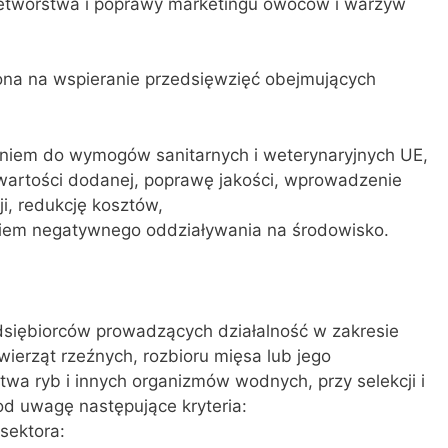
rzetwórstwa i poprawy marketingu owoców i warzyw
na na wspieranie przedsięwzięć obejmujących
aniem do wymogów sanitarnych i weterynaryjnych UE,
wartości dodanej, poprawę jakości, wprowadzenie
ji, redukcję kosztów,
niem negatywnego oddziaływania na środowisko.
siębiorców prowadzących działalność w zakresie
ierząt rzeźnych, rozbioru mięsa lub jego
wa ryb i innych organizmów wodnych, przy selekcji i
d uwagę następujące kryteria:
 sektora: