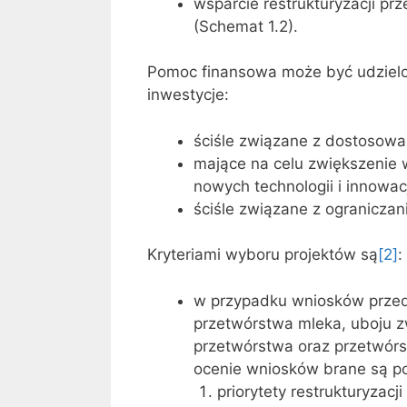
wsparcie restrukturyzacji p
(Schemat 1.2).
Pomoc finansowa może być udzielo
inwestycje:
ściśle związane z dostosow
mające na celu zwiększenie 
nowych technologii i innowac
ściśle związane z ogranicza
Kryteriami wyboru projektów są
[2]
:
w przypadku wniosków przed
przetwórstwa mleka, uboju zw
przetwórstwa oraz przetwórst
ocenie wniosków brane są po
priorytety restrukturyzacji