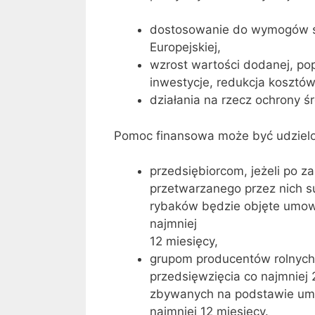
dostosowanie do wymogów sa
Europejskiej,
wzrost wartości dodanej, po
inwestycje, redukcja kosztów
działania na rzecz ochrony ś
Pomoc finansowa może być udziel
przedsiębiorcom, jeżeli po z
przetwarzanego przez nich 
rybaków będzie objęte umowa
najmniej
12 miesięcy,
grupom producentów rolnych i
przedsięwzięcia co najmniej
zbywanych na podstawie umó
najmniej 12 miesięcy.