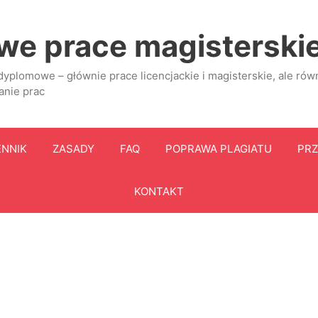
e prace magisterskie 
yplomowe – głównie prace licencjackie i magisterskie, ale równi
anie prac
ENNIK
ZASADY
FAQ
POPRAWA PLAGIATU
PRZ
KONTAKT