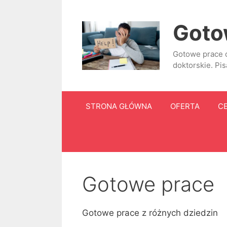
Przejdź
do
Gotow
treści
Gotowe prace d
doktorskie. Pis
STRONA GŁÓWNA
OFERTA
C
Gotowe prace
Gotowe prace z różnych dziedzin