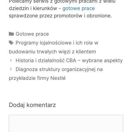
Polecamy serwis z gotowymi pracami z wielu
dziedzin i kierunków -
gotowe prace
sprawdzone przez promotorów i obronione.
Kategorie
Gotowe prace
Tagi
Programy lojalnościowe i ich rola w
budowaniu trwałych więzi z klientem
Historia i działalność CBA – wybrane aspekty
Diagnoza struktury organizacyjnej na
przykładzie firmy Nestlé
Dodaj komentarz
Komentarz